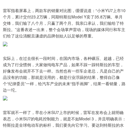
雷军指着屏幕上，两款车的销量对比图，缓缓说道：“小米YU7上市10
个月，累计交付23.2万辆，同期特斯拉Model Y卖了35.8万辆。单月
交锋，我们输了八个月，只赢了两个月。我亲口承认，我们输给了特
斯拉。”这番表述一出来，整个会场掌声雷动，现场的媒体同行和车主
们给了这位清醒且谦虚的品牌创始人以足够的尊重。
实际上，在过去很长一段时间，在国内市场，各种碾压、超越，已经
成为了行业惯例，大家做纯电车产品，如果不踩一踩特斯拉的车型，
好像发布会就开不下去一样。当然也有一些车企老总，凡是自己的产
品没有的功能，那就是没用的，都是行业浮躁的结果，整得自己像
个“纪律委员”一样，给汽车产业的未来“指手画脚”，结果一看销量，路
边一坨。
雷军就不一样了，早在小米SU7上市的时候，雷军在发布会上就明确
表态，小米SU7的电耗控制能力，就是不如Model 3，并且明确表示：
特斯拉是全球电动车的标杆，我们要先向它学习。要达到特斯拉的水