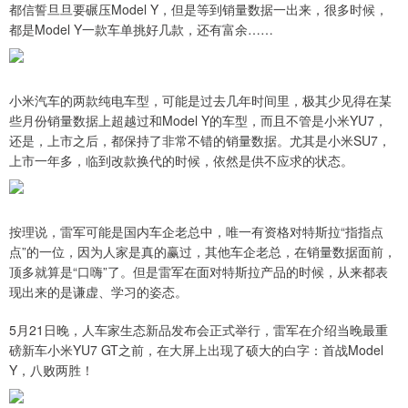
都信誓旦旦要碾压Model Y，但是等到销量数据一出来，很多时候，
都是Model Y一款车单挑好几款，还有富余……
小米汽车的两款纯电车型，可能是过去几年时间里，极其少见得在某
些月份销量数据上超越过和Model Y的车型，而且不管是小米YU7，
还是，上市之后，都保持了非常不错的销量数据。尤其是小米SU7，
上市一年多，临到改款换代的时候，依然是供不应求的状态。
按理说，雷军可能是国内车企老总中，唯一有资格对特斯拉“指指点
点”的一位，因为人家是真的赢过，其他车企老总，在销量数据面前，
顶多就算是“口嗨”了。但是雷军在面对特斯拉产品的时候，从来都表
现出来的是谦虚、学习的姿态。
5月21日晚，人车家生态新品发布会正式举行，雷军在介绍当晚最重
磅新车小米YU7 GT之前，在大屏上出现了硕大的白字：首战Model
Y，八败两胜！