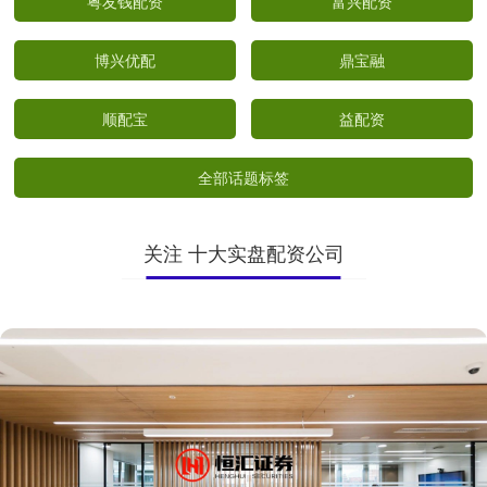
粤友钱配资
富兴配资
博兴优配
鼎宝融
顺配宝
益配资
全部话题标签
关注 十大实盘配资公司