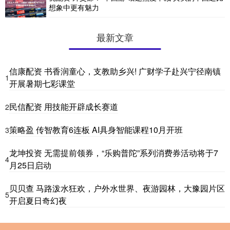
想象中更有魅力
最新文章
信康配资 书香润童心，支教助乡兴! 广财学子赴兴宁径南镇
1
开展暑期七彩课堂
民信配资 用技能开辟成长赛道
2
策略盈 传智教育6连板 AI具身智能课程10月开班
3
龙坤投资 无需提前领券，“乐购普陀”系列消费券活动将于7
4
月25日启动
贝贝查 马路泼水狂欢，户外水世界、夜游园林，大豫园片区
5
开启夏日奇幻夜