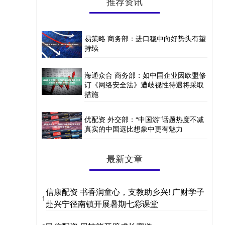
推荐资讯
易策略 商务部：进口稳中向好势头有望
持续
海通众合 商务部：如中国企业因欧盟修
订《网络安全法》遭歧视性待遇将采取
措施
优配资 外交部：“中国游”话题热度不减
真实的中国远比想象中更有魅力
最新文章
信康配资 书香润童心，支教助乡兴! 广财学子
1
赴兴宁径南镇开展暑期七彩课堂