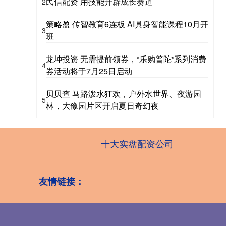
民信配资 用技能开辟成长赛道
2
策略盈 传智教育6连板 AI具身智能课程10月开
3
班
龙坤投资 无需提前领券，“乐购普陀”系列消费
4
券活动将于7月25日启动
贝贝查 马路泼水狂欢，户外水世界、夜游园
5
林，大豫园片区开启夏日奇幻夜
十大实盘配资公司
友情链接：