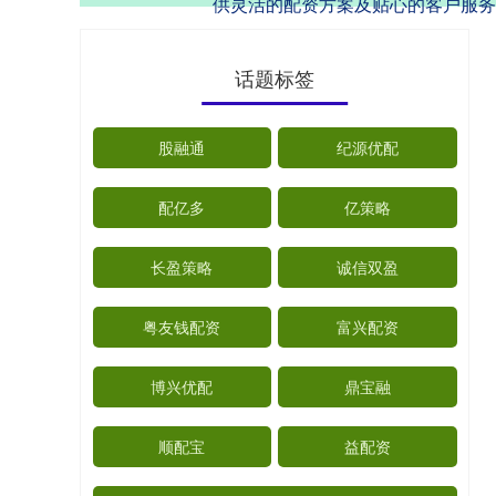
供灵活的配资方案及贴心的客户服务
话题标签
股融通
纪源优配
配亿多
亿策略
长盈策略
诚信双盈
粤友钱配资
富兴配资
博兴优配
鼎宝融
顺配宝
益配资