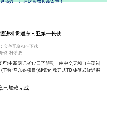
更高效，开启财富增长新篇章！
蜂窝配资 中国造硬岩隧道掘进机贯通东南亚第一长铁路隧道
：金色配资APP下载
0倍杠杆炒股
者夏宾)中新网记者17日了解到，由中交天和自主研制
下称“马东铁项目”)建设的敞开式TBM(硬岩隧道掘
章已加载完成