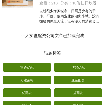
查看：
213
分类：
10倍杠杆炒股
去过很多海滨城市，日照是少有的干
净、平价、低商业化的治愈小城。没有
拥挤的网红人流，没有漫天的消费套
路，整条海岸线风光连贯、路况友好，
不管是情侣散心、亲子遛娃还是....
十大实盘配资公司文章已加载完成
话题标签
富通优配
博兴优配
万达策略
亚金配资
优配资
益配资