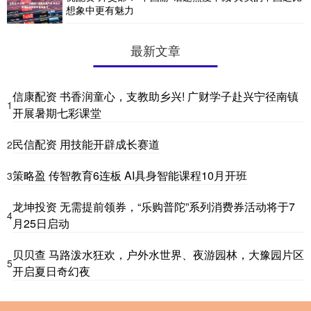
想象中更有魅力
最新文章
信康配资 书香润童心，支教助乡兴! 广财学子赴兴宁径南镇
1
开展暑期七彩课堂
民信配资 用技能开辟成长赛道
2
策略盈 传智教育6连板 AI具身智能课程10月开班
3
龙坤投资 无需提前领券，“乐购普陀”系列消费券活动将于7
4
月25日启动
贝贝查 马路泼水狂欢，户外水世界、夜游园林，大豫园片区
5
开启夏日奇幻夜